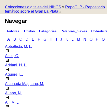
Colecciones digitales del IdIHCS
»
RepoGLP - Repositorio
temático sobre el Gran La Plata
»
Navegar
Autores
Títulos
Categorías
Palabras_claves
Cobertur
A
B
C
D
E
F
G
H
I
J
K
L
M
N
O
P
Q
Abbattista, M. L.
Actis, C.
Adriani, H. L.
Aguirre, E.
Alconada Magliano, M.
Aliano, N.
Ali, M. L.