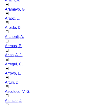
Aracri, A.
Aramayo, G.
Aráoz, L.
Arbide, D.
Archenti, A.
Arenas, P.
Arias, A. J.
Arregui, C.
Arroyo, L.
Arturi, D.
Ascolece, V. G.
Atencio, J.