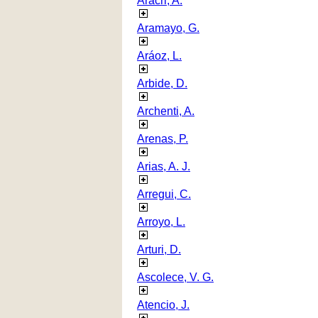
Aracri, A.
Aramayo, G.
Aráoz, L.
Arbide, D.
Archenti, A.
Arenas, P.
Arias, A. J.
Arregui, C.
Arroyo, L.
Arturi, D.
Ascolece, V. G.
Atencio, J.