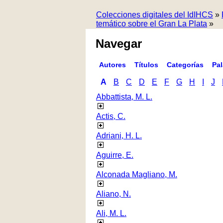
Colecciones digitales del IdIHCS
»
temático sobre el Gran La Plata
»
Navegar
Autores
Títulos
Categorías
Pa
A
B
C
D
E
F
G
H
I
J
Abbattista, M. L.
Actis, C.
Adriani, H. L.
Aguirre, E.
Alconada Magliano, M.
Aliano, N.
Ali, M. L.