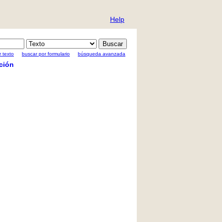
Help
 texto
buscar por formulario
búsqueda avanzada
ción