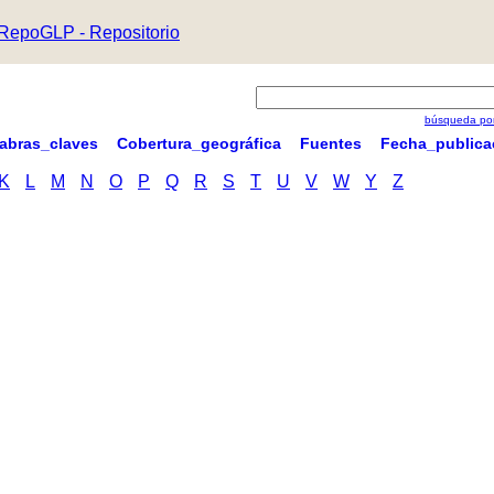
RepoGLP - Repositorio
búsqueda por
labras_claves
Cobertura_geográfica
Fuentes
Fecha_publica
K
L
M
N
O
P
Q
R
S
T
U
V
W
Y
Z