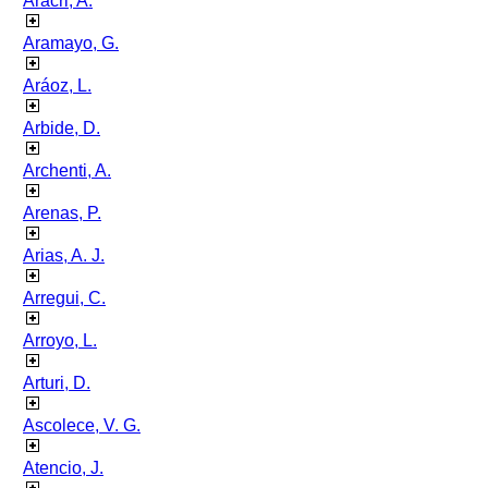
Aracri, A.
Aramayo, G.
Aráoz, L.
Arbide, D.
Archenti, A.
Arenas, P.
Arias, A. J.
Arregui, C.
Arroyo, L.
Arturi, D.
Ascolece, V. G.
Atencio, J.