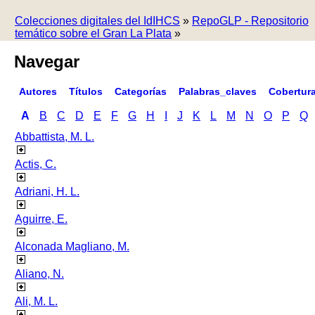
Colecciones digitales del IdIHCS
»
RepoGLP - Repositorio
temático sobre el Gran La Plata
»
Navegar
Autores
Títulos
Categorías
Palabras_claves
Cobertur
A
B
C
D
E
F
G
H
I
J
K
L
M
N
O
P
Q
Abbattista, M. L.
Actis, C.
Adriani, H. L.
Aguirre, E.
Alconada Magliano, M.
Aliano, N.
Ali, M. L.