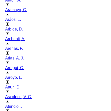
Aracri, A.
Aramayo, G.
Aráoz, L.
Arbide, D.
Archenti, A.
Arenas, P.
Arias, A. J.
Arregui, C.
Arroyo, L.
Arturi, D.
Ascolece, V. G.
Atencio, J.