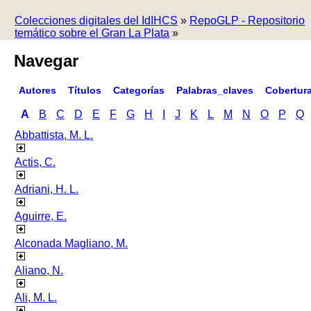
Colecciones digitales del IdIHCS
»
RepoGLP - Repositorio
temático sobre el Gran La Plata
»
Navegar
Autores
Títulos
Categorías
Palabras_claves
Cobertur
A
B
C
D
E
F
G
H
I
J
K
L
M
N
O
P
Q
Abbattista, M. L.
Actis, C.
Adriani, H. L.
Aguirre, E.
Alconada Magliano, M.
Aliano, N.
Ali, M. L.