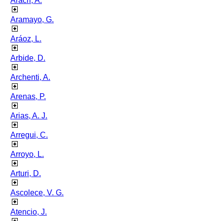
Aracri, A.
Aramayo, G.
Aráoz, L.
Arbide, D.
Archenti, A.
Arenas, P.
Arias, A. J.
Arregui, C.
Arroyo, L.
Arturi, D.
Ascolece, V. G.
Atencio, J.