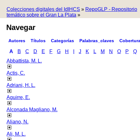
Colecciones digitales del IdIHCS
»
RepoGLP - Repositorio
temático sobre el Gran La Plata
»
Navegar
Autores
Títulos
Categorías
Palabras_claves
Cobertur
A
B
C
D
E
F
G
H
I
J
K
L
M
N
O
P
Q
Abbattista, M. L.
Actis, C.
Adriani, H. L.
Aguirre, E.
Alconada Magliano, M.
Aliano, N.
Ali, M. L.