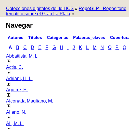
Colecciones digitales del IdIHCS
»
RepoGLP - Repositorio
temático sobre el Gran La Plata
»
Navegar
Autores
Títulos
Categorías
Palabras_claves
Cobertur
A
B
C
D
E
F
G
H
I
J
K
L
M
N
O
P
Q
Abbattista, M. L.
Actis, C.
Adriani, H. L.
Aguirre, E.
Alconada Magliano, M.
Aliano, N.
Ali, M. L.