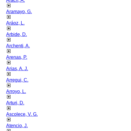
Aracri, A.
Aramayo, G.
Aráoz, L.
Arbide, D.
Archenti, A.
Arenas, P.
Arias, A. J.
Arregui, C.
Arroyo, L.
Arturi, D.
Ascolece, V. G.
Atencio, J.