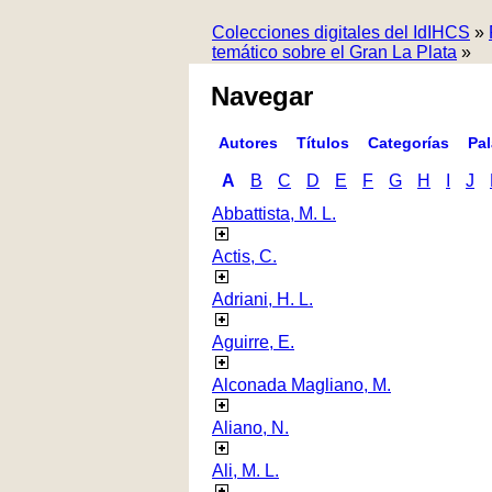
Colecciones digitales del IdIHCS
»
temático sobre el Gran La Plata
»
Navegar
Autores
Títulos
Categorías
Pa
A
B
C
D
E
F
G
H
I
J
Abbattista, M. L.
Actis, C.
Adriani, H. L.
Aguirre, E.
Alconada Magliano, M.
Aliano, N.
Ali, M. L.