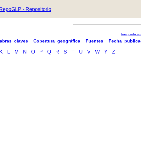
RepoGLP - Repositorio
búsqueda por
labras_claves
Cobertura_geográfica
Fuentes
Fecha_publica
K
L
M
N
O
P
Q
R
S
T
U
V
W
Y
Z