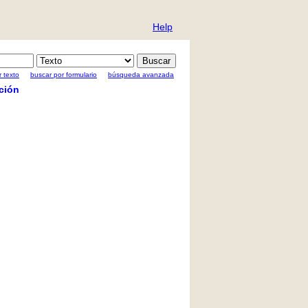
Help
 texto
buscar por formulario
búsqueda avanzada
ción