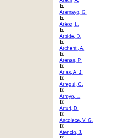
Aracri, A.
Aramayo, G.
Aráoz, L.
Arbide, D.
Archenti, A.
Arenas, P.
Arias, A. J.
Arregui, C.
Arroyo, L.
Arturi, D.
Ascolece, V. G.
Atencio, J.