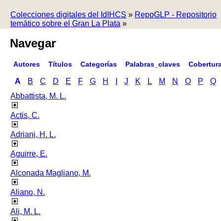
Colecciones digitales del IdIHCS
»
RepoGLP - Repositorio
temático sobre el Gran La Plata
»
Navegar
Autores
Títulos
Categorías
Palabras_claves
Cobertur
A
B
C
D
E
F
G
H
I
J
K
L
M
N
O
P
Q
Abbattista, M. L.
Actis, C.
Adriani, H. L.
Aguirre, E.
Alconada Magliano, M.
Aliano, N.
Ali, M. L.