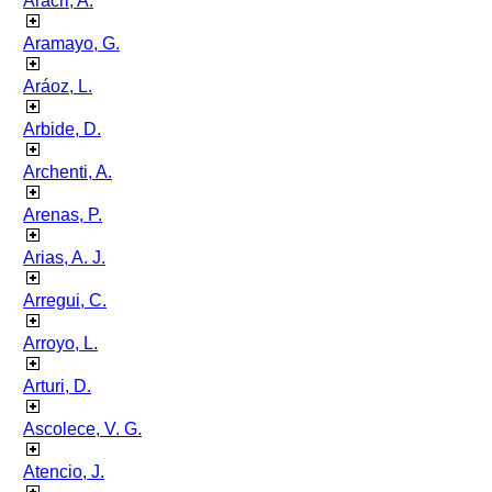
Aracri, A.
Aramayo, G.
Aráoz, L.
Arbide, D.
Archenti, A.
Arenas, P.
Arias, A. J.
Arregui, C.
Arroyo, L.
Arturi, D.
Ascolece, V. G.
Atencio, J.