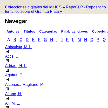
Colecciones digitales del IdIHCS
»
RepoGLP - Repositorio
temático sobre el Gran La Plata
»
Navegar
Autores
Títulos
Categorías
Palabras_claves
Cobertur
A
B
C
D
E
F
G
H
I
J
K
L
M
N
O
P
Q
Abbattista, M. L.
Actis, C.
Adriani, H. L.
Aguirre, E.
Alconada Magliano, M.
Aliano, N.
Ali, M. L.