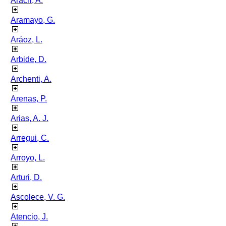
Aracri, A.
Aramayo, G.
Aráoz, L.
Arbide, D.
Archenti, A.
Arenas, P.
Arias, A. J.
Arregui, C.
Arroyo, L.
Arturi, D.
Ascolece, V. G.
Atencio, J.