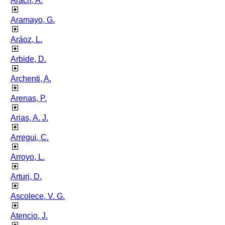
Aracri, A.
Aramayo, G.
Aráoz, L.
Arbide, D.
Archenti, A.
Arenas, P.
Arias, A. J.
Arregui, C.
Arroyo, L.
Arturi, D.
Ascolece, V. G.
Atencio, J.