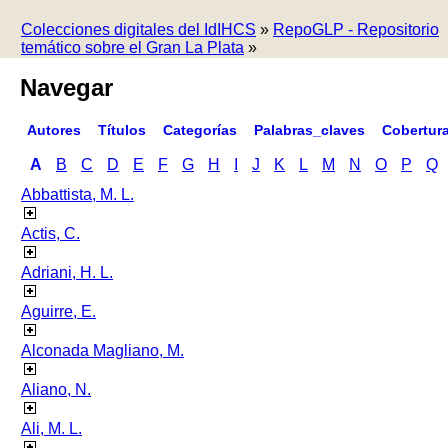
Colecciones digitales del IdIHCS
»
RepoGLP - Repositorio
temático sobre el Gran La Plata
»
Navegar
Autores
Títulos
Categorías
Palabras_claves
Cobertur
A
B
C
D
E
F
G
H
I
J
K
L
M
N
O
P
Q
Abbattista, M. L.
Actis, C.
Adriani, H. L.
Aguirre, E.
Alconada Magliano, M.
Aliano, N.
Ali, M. L.