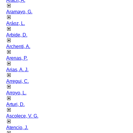
Aracri, A.
Aramayo, G.
Aráoz, L.
Arbide, D.
Archenti, A.
Arenas, P.
Arias, A. J.
Arregui, C.
Arroyo, L.
Arturi, D.
Ascolece, V. G.
Atencio, J.