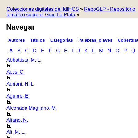
Colecciones digitales del IdIHCS
»
RepoGLP - Repositorio
temático sobre el Gran La Plata
»
Navegar
Autores
Títulos
Categorías
Palabras_claves
Cobertur
A
B
C
D
E
F
G
H
I
J
K
L
M
N
O
P
Q
Abbattista, M. L.
Actis, C.
Adriani, H. L.
Aguirre, E.
Alconada Magliano, M.
Aliano, N.
Ali, M. L.