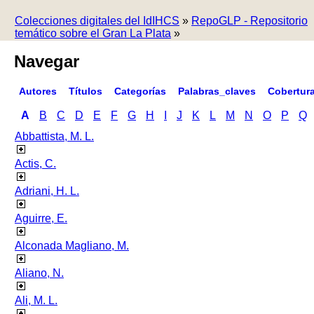
Colecciones digitales del IdIHCS
»
RepoGLP - Repositorio
temático sobre el Gran La Plata
»
Navegar
Autores
Títulos
Categorías
Palabras_claves
Cobertur
A
B
C
D
E
F
G
H
I
J
K
L
M
N
O
P
Q
Abbattista, M. L.
Actis, C.
Adriani, H. L.
Aguirre, E.
Alconada Magliano, M.
Aliano, N.
Ali, M. L.