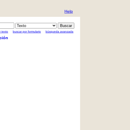
Help
 texto
buscar por formulario
búsqueda avanzada
ción