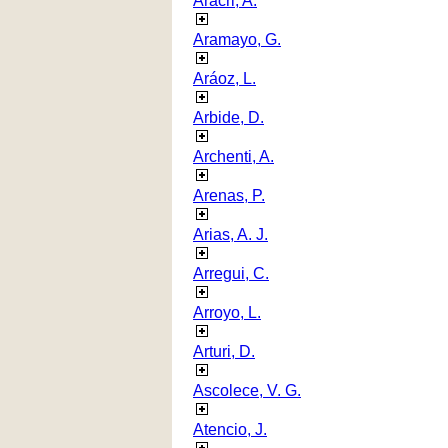
Aracri, A.
Aramayo, G.
Aráoz, L.
Arbide, D.
Archenti, A.
Arenas, P.
Arias, A. J.
Arregui, C.
Arroyo, L.
Arturi, D.
Ascolece, V. G.
Atencio, J.