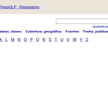
RepoGLP - Repositorio
búsqueda por
labras_claves
Cobertura_geográfica
Fuentes
Fecha_publica
K
L
M
N
O
P
Q
R
S
T
U
V
W
Y
Z