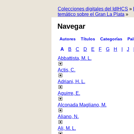
Colecciones digitales del IdIHCS
»
temático sobre el Gran La Plata
»
Navegar
Autores
Títulos
Categorías
Pa
A
B
C
D
E
F
G
H
I
J
Abbattista, M. L.
Actis, C.
Adriani, H. L.
Aguirre, E.
Alconada Magliano, M.
Aliano, N.
Ali, M. L.