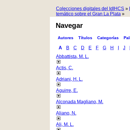
Colecciones digitales del IdIHCS
»
temático sobre el Gran La Plata
»
Navegar
Autores
Títulos
Categorías
Pa
A
B
C
D
E
F
G
H
I
J
Abbattista, M. L.
Actis, C.
Adriani, H. L.
Aguirre, E.
Alconada Magliano, M.
Aliano, N.
Ali, M. L.