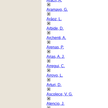
Aracri, A.
Aramayo, G.
Aráoz, L.
Arbide, D.
Archenti, A.
Arenas, P.
Arias, A. J.
Arregui, C.
Arroyo, L.
Arturi, D.
Ascolece, V. G.
Atencio, J.