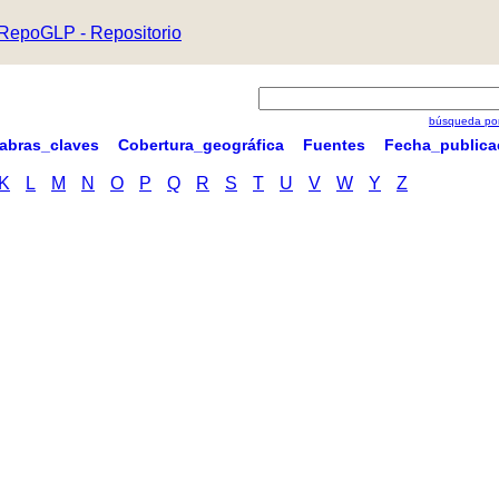
RepoGLP - Repositorio
búsqueda por
labras_claves
Cobertura_geográfica
Fuentes
Fecha_publica
K
L
M
N
O
P
Q
R
S
T
U
V
W
Y
Z