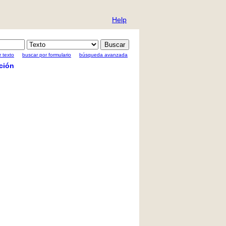
Help
 texto
buscar por formulario
búsqueda avanzada
ción