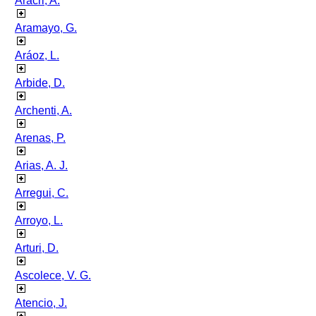
Aracri, A.
Aramayo, G.
Aráoz, L.
Arbide, D.
Archenti, A.
Arenas, P.
Arias, A. J.
Arregui, C.
Arroyo, L.
Arturi, D.
Ascolece, V. G.
Atencio, J.