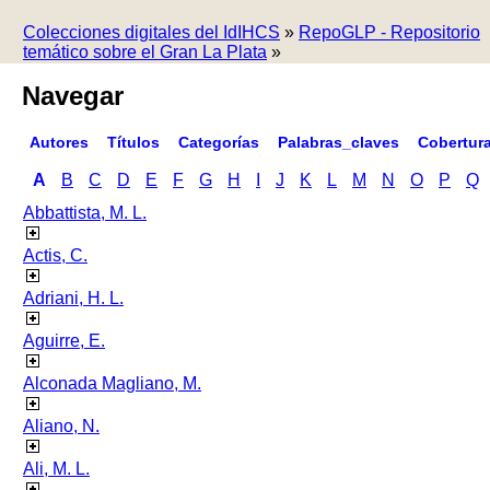
Colecciones digitales del IdIHCS
»
RepoGLP - Repositorio
temático sobre el Gran La Plata
»
Navegar
Autores
Títulos
Categorías
Palabras_claves
Cobertur
A
B
C
D
E
F
G
H
I
J
K
L
M
N
O
P
Q
Abbattista, M. L.
Actis, C.
Adriani, H. L.
Aguirre, E.
Alconada Magliano, M.
Aliano, N.
Ali, M. L.