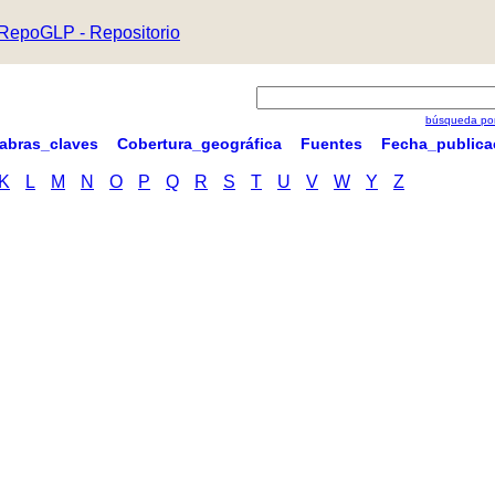
RepoGLP - Repositorio
búsqueda por
labras_claves
Cobertura_geográfica
Fuentes
Fecha_publica
K
L
M
N
O
P
Q
R
S
T
U
V
W
Y
Z