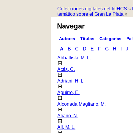
Colecciones digitales del IdIHCS
»
temático sobre el Gran La Plata
»
Navegar
Autores
Títulos
Categorías
Pa
A
B
C
D
E
F
G
H
I
J
Abbattista, M. L.
Actis, C.
Adriani, H. L.
Aguirre, E.
Alconada Magliano, M.
Aliano, N.
Ali, M. L.