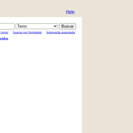
Help
 texto
buscar por formulario
búsqueda avanzada
ción