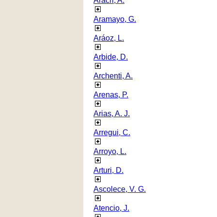
Aracri, A.
Aramayo, G.
Aráoz, L.
Arbide, D.
Archenti, A.
Arenas, P.
Arias, A. J.
Arregui, C.
Arroyo, L.
Arturi, D.
Ascolece, V. G.
Atencio, J.