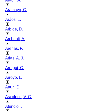
Aracri, A.
Aramayo, G.
Aráoz, L.
Arbide, D.
Archenti, A.
Arenas, P.
Arias, A. J.
Arregui, C.
Arroyo, L.
Arturi, D.
Ascolece, V. G.
Atencio, J.