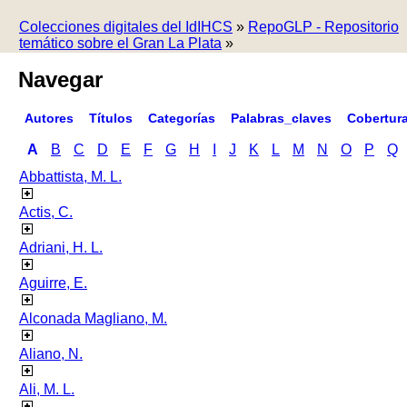
Colecciones digitales del IdIHCS
»
RepoGLP - Repositorio
temático sobre el Gran La Plata
»
Navegar
Autores
Títulos
Categorías
Palabras_claves
Cobertur
A
B
C
D
E
F
G
H
I
J
K
L
M
N
O
P
Q
Abbattista, M. L.
Actis, C.
Adriani, H. L.
Aguirre, E.
Alconada Magliano, M.
Aliano, N.
Ali, M. L.