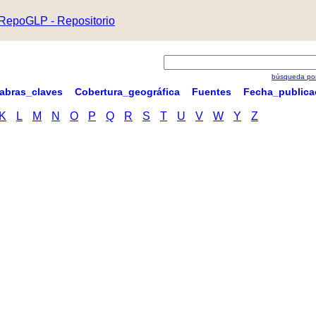
RepoGLP - Repositorio
búsqueda por
labras_claves
Cobertura_geográfica
Fuentes
Fecha_publica
K
L
M
N
O
P
Q
R
S
T
U
V
W
Y
Z