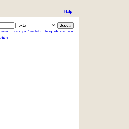
Help
 texto
buscar por formulario
búsqueda avanzada
ción