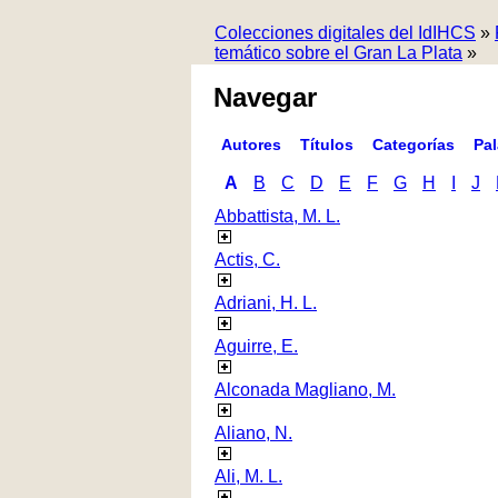
Colecciones digitales del IdIHCS
»
temático sobre el Gran La Plata
»
Navegar
Autores
Títulos
Categorías
Pa
A
B
C
D
E
F
G
H
I
J
Abbattista, M. L.
Actis, C.
Adriani, H. L.
Aguirre, E.
Alconada Magliano, M.
Aliano, N.
Ali, M. L.