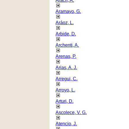
Aracri, A.
Aramayo, G.
Aráoz, L.
Arbide, D.
Archenti, A.
Arenas, P.
Arias, A. J.
Arregui, C.
Arroyo, L.
Arturi, D.
Ascolece, V. G.
Atencio, J.