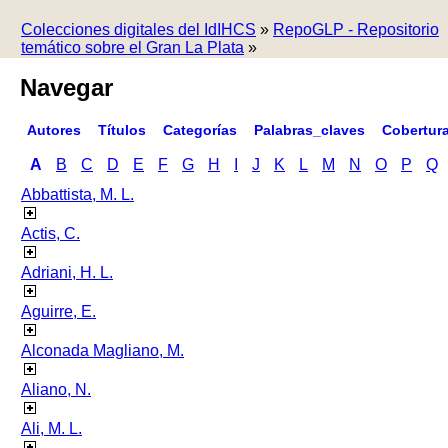
Colecciones digitales del IdIHCS
»
RepoGLP - Repositorio
temático sobre el Gran La Plata
»
Navegar
Autores
Títulos
Categorías
Palabras_claves
Cobertur
A
B
C
D
E
F
G
H
I
J
K
L
M
N
O
P
Q
Abbattista, M. L.
Actis, C.
Adriani, H. L.
Aguirre, E.
Alconada Magliano, M.
Aliano, N.
Ali, M. L.