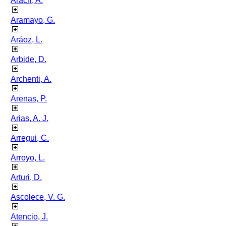
Aracri, A.
Aramayo, G.
Aráoz, L.
Arbide, D.
Archenti, A.
Arenas, P.
Arias, A. J.
Arregui, C.
Arroyo, L.
Arturi, D.
Ascolece, V. G.
Atencio, J.