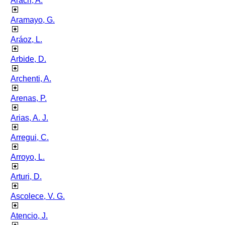
Aracri, A.
Aramayo, G.
Aráoz, L.
Arbide, D.
Archenti, A.
Arenas, P.
Arias, A. J.
Arregui, C.
Arroyo, L.
Arturi, D.
Ascolece, V. G.
Atencio, J.