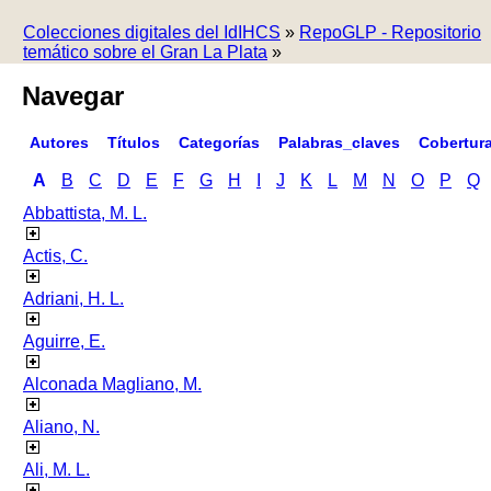
Colecciones digitales del IdIHCS
»
RepoGLP - Repositorio
temático sobre el Gran La Plata
»
Navegar
Autores
Títulos
Categorías
Palabras_claves
Cobertur
A
B
C
D
E
F
G
H
I
J
K
L
M
N
O
P
Q
Abbattista, M. L.
Actis, C.
Adriani, H. L.
Aguirre, E.
Alconada Magliano, M.
Aliano, N.
Ali, M. L.