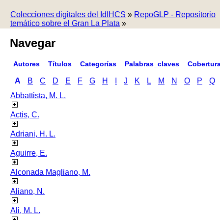
Colecciones digitales del IdIHCS
»
RepoGLP - Repositorio
temático sobre el Gran La Plata
»
Navegar
Autores
Títulos
Categorías
Palabras_claves
Cobertur
A
B
C
D
E
F
G
H
I
J
K
L
M
N
O
P
Q
Abbattista, M. L.
Actis, C.
Adriani, H. L.
Aguirre, E.
Alconada Magliano, M.
Aliano, N.
Ali, M. L.