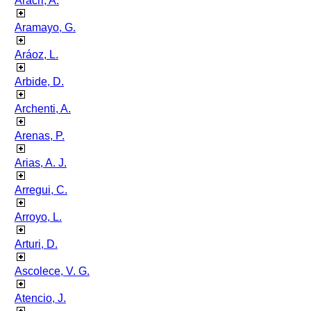
Aracri, A.
Aramayo, G.
Aráoz, L.
Arbide, D.
Archenti, A.
Arenas, P.
Arias, A. J.
Arregui, C.
Arroyo, L.
Arturi, D.
Ascolece, V. G.
Atencio, J.