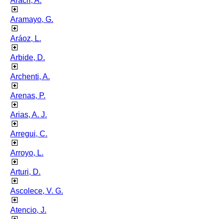
Aracri, A.
Aramayo, G.
Aráoz, L.
Arbide, D.
Archenti, A.
Arenas, P.
Arias, A. J.
Arregui, C.
Arroyo, L.
Arturi, D.
Ascolece, V. G.
Atencio, J.