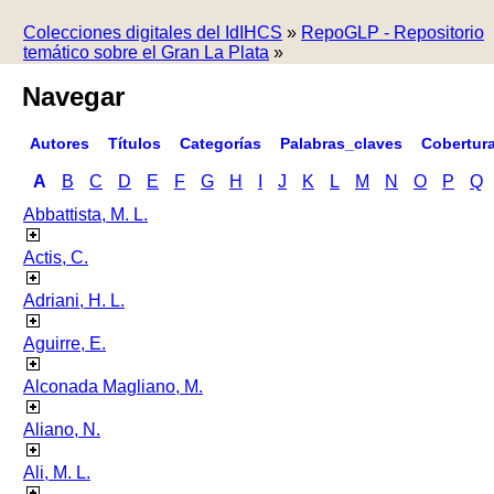
Colecciones digitales del IdIHCS
»
RepoGLP - Repositorio
temático sobre el Gran La Plata
»
Navegar
Autores
Títulos
Categorías
Palabras_claves
Cobertur
A
B
C
D
E
F
G
H
I
J
K
L
M
N
O
P
Q
Abbattista, M. L.
Actis, C.
Adriani, H. L.
Aguirre, E.
Alconada Magliano, M.
Aliano, N.
Ali, M. L.