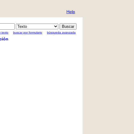
Help
 texto
buscar por formulario
búsqueda avanzada
ción