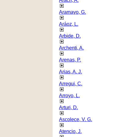
Aracri, A.
Aramayo, G.
Aráoz, L.
Arbide, D.
Archenti, A.
Arenas, P.
Arias, A. J.
Arregui, C.
Arroyo, L.
Arturi, D.
Ascolece, V. G.
Atencio, J.