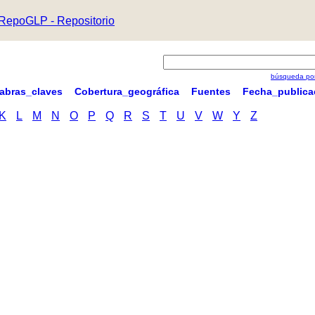
RepoGLP - Repositorio
búsqueda por
labras_claves
Cobertura_geográfica
Fuentes
Fecha_publica
K
L
M
N
O
P
Q
R
S
T
U
V
W
Y
Z