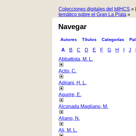
Colecciones digitales del IdIHCS
»
temático sobre el Gran La Plata
»
Navegar
Autores
Títulos
Categorías
Pa
A
B
C
D
E
F
G
H
I
J
Abbattista, M. L.
Actis, C.
Adriani, H. L.
Aguirre, E.
Alconada Magliano, M.
Aliano, N.
Ali, M. L.