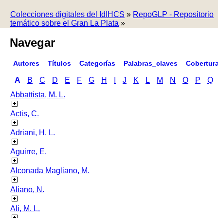
Colecciones digitales del IdIHCS
»
RepoGLP - Repositorio
temático sobre el Gran La Plata
»
Navegar
Autores
Títulos
Categorías
Palabras_claves
Cobertur
A
B
C
D
E
F
G
H
I
J
K
L
M
N
O
P
Q
Abbattista, M. L.
Actis, C.
Adriani, H. L.
Aguirre, E.
Alconada Magliano, M.
Aliano, N.
Ali, M. L.