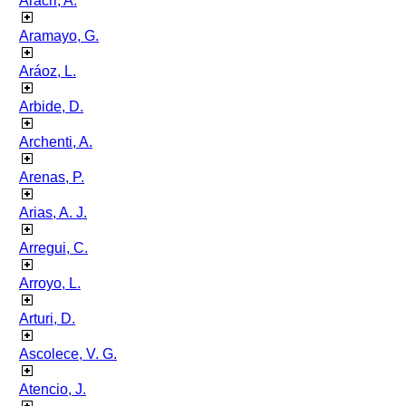
Aracri, A.
Aramayo, G.
Aráoz, L.
Arbide, D.
Archenti, A.
Arenas, P.
Arias, A. J.
Arregui, C.
Arroyo, L.
Arturi, D.
Ascolece, V. G.
Atencio, J.