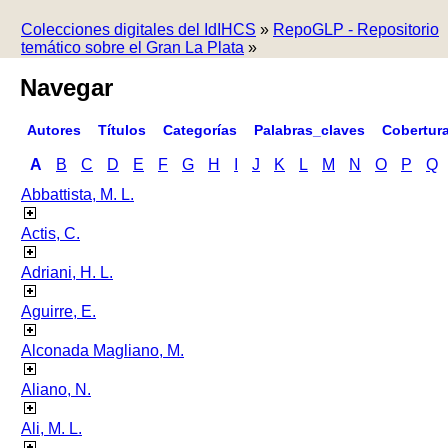
Colecciones digitales del IdIHCS
»
RepoGLP - Repositorio
temático sobre el Gran La Plata
»
Navegar
Autores
Títulos
Categorías
Palabras_claves
Cobertur
A
B
C
D
E
F
G
H
I
J
K
L
M
N
O
P
Q
Abbattista, M. L.
Actis, C.
Adriani, H. L.
Aguirre, E.
Alconada Magliano, M.
Aliano, N.
Ali, M. L.