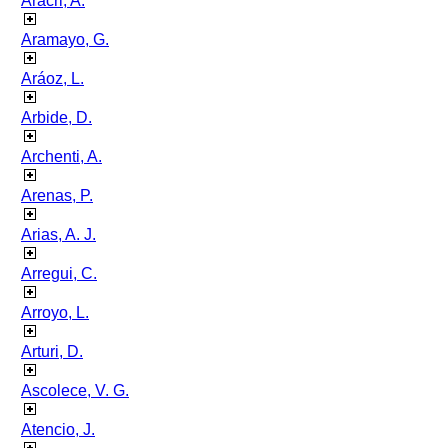
Aracri, A.
Aramayo, G.
Aráoz, L.
Arbide, D.
Archenti, A.
Arenas, P.
Arias, A. J.
Arregui, C.
Arroyo, L.
Arturi, D.
Ascolece, V. G.
Atencio, J.