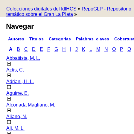
Colecciones digitales del IdIHCS
»
RepoGLP - Repositorio
temático sobre el Gran La Plata
»
Navegar
Autores
Títulos
Categorías
Palabras_claves
Cobertur
A
B
C
D
E
F
G
H
I
J
K
L
M
N
O
P
Q
Abbattista, M. L.
Actis, C.
Adriani, H. L.
Aguirre, E.
Alconada Magliano, M.
Aliano, N.
Ali, M. L.