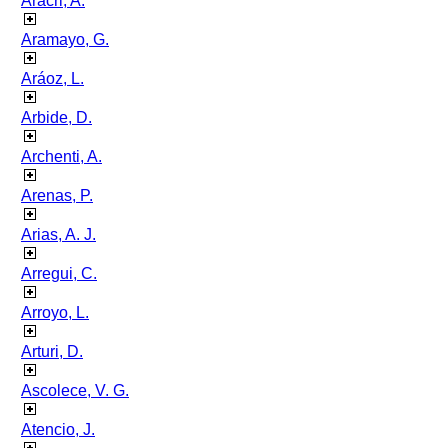
Aracri, A.
Aramayo, G.
Aráoz, L.
Arbide, D.
Archenti, A.
Arenas, P.
Arias, A. J.
Arregui, C.
Arroyo, L.
Arturi, D.
Ascolece, V. G.
Atencio, J.