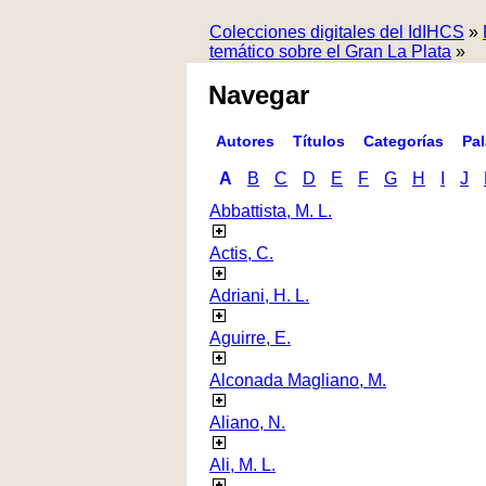
Colecciones digitales del IdIHCS
»
temático sobre el Gran La Plata
»
Navegar
Autores
Títulos
Categorías
Pa
A
B
C
D
E
F
G
H
I
J
Abbattista, M. L.
Actis, C.
Adriani, H. L.
Aguirre, E.
Alconada Magliano, M.
Aliano, N.
Ali, M. L.