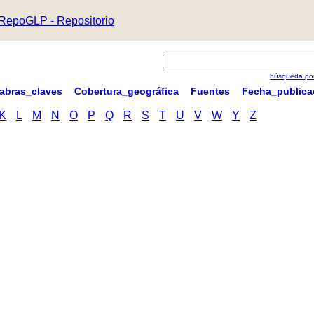
RepoGLP - Repositorio
búsqueda por
labras_claves
Cobertura_geográfica
Fuentes
Fecha_publica
K
L
M
N
O
P
Q
R
S
T
U
V
W
Y
Z