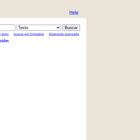
Help
 texto
buscar por formulario
búsqueda avanzada
ción