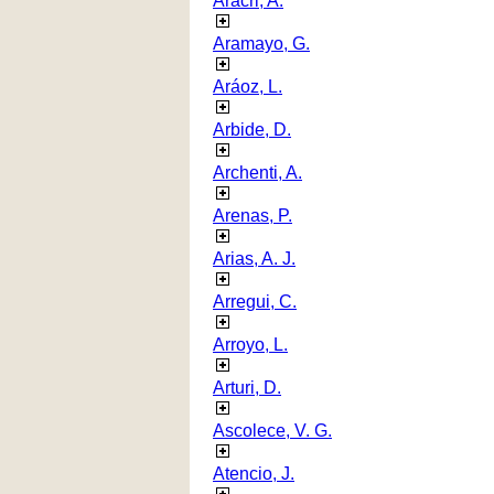
Aracri, A.
Aramayo, G.
Aráoz, L.
Arbide, D.
Archenti, A.
Arenas, P.
Arias, A. J.
Arregui, C.
Arroyo, L.
Arturi, D.
Ascolece, V. G.
Atencio, J.