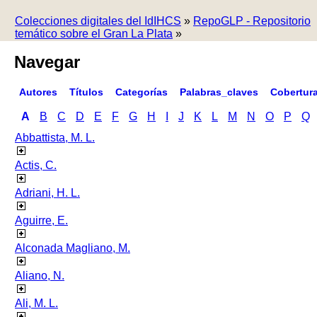
Colecciones digitales del IdIHCS
»
RepoGLP - Repositorio
temático sobre el Gran La Plata
»
Navegar
Autores
Títulos
Categorías
Palabras_claves
Cobertur
A
B
C
D
E
F
G
H
I
J
K
L
M
N
O
P
Q
Abbattista, M. L.
Actis, C.
Adriani, H. L.
Aguirre, E.
Alconada Magliano, M.
Aliano, N.
Ali, M. L.