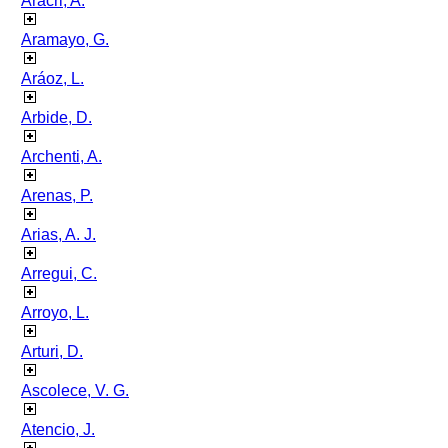
Aracri, A.
Aramayo, G.
Aráoz, L.
Arbide, D.
Archenti, A.
Arenas, P.
Arias, A. J.
Arregui, C.
Arroyo, L.
Arturi, D.
Ascolece, V. G.
Atencio, J.