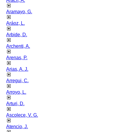
Aracri, A.
Aramayo, G.
Aráoz, L.
Arbide, D.
Archenti, A.
Arenas, P.
Arias, A. J.
Arregui, C.
Arroyo, L.
Arturi, D.
Ascolece, V. G.
Atencio, J.