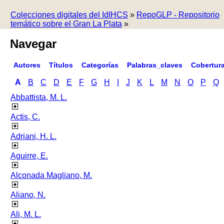
Colecciones digitales del IdIHCS
»
RepoGLP - Repositorio
temático sobre el Gran La Plata
»
Navegar
Autores
Títulos
Categorías
Palabras_claves
Cobertur
A
B
C
D
E
F
G
H
I
J
K
L
M
N
O
P
Q
Abbattista, M. L.
Actis, C.
Adriani, H. L.
Aguirre, E.
Alconada Magliano, M.
Aliano, N.
Ali, M. L.