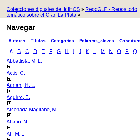
Colecciones digitales del IdIHCS
»
RepoGLP - Repositorio
temático sobre el Gran La Plata
»
Navegar
Autores
Títulos
Categorías
Palabras_claves
Cobertur
A
B
C
D
E
F
G
H
I
J
K
L
M
N
O
P
Q
Abbattista, M. L.
Actis, C.
Adriani, H. L.
Aguirre, E.
Alconada Magliano, M.
Aliano, N.
Ali, M. L.