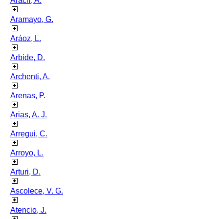
Aracri, A.
Aramayo, G.
Aráoz, L.
Arbide, D.
Archenti, A.
Arenas, P.
Arias, A. J.
Arregui, C.
Arroyo, L.
Arturi, D.
Ascolece, V. G.
Atencio, J.