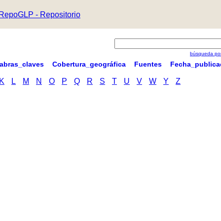
RepoGLP - Repositorio
búsqueda por
labras_claves
Cobertura_geográfica
Fuentes
Fecha_publica
K
L
M
N
O
P
Q
R
S
T
U
V
W
Y
Z