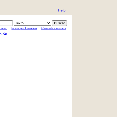
Help
 texto
buscar por formulario
búsqueda avanzada
ción