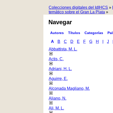
Colecciones digitales del IdIHCS
»
temático sobre el Gran La Plata
»
Navegar
Autores
Títulos
Categorías
Pa
A
B
C
D
E
F
G
H
I
J
Abbattista, M. L.
Actis, C.
Adriani, H. L.
Aguirre, E.
Alconada Magliano, M.
Aliano, N.
Ali, M. L.