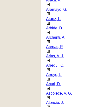
Aracri, A.
Aramayo, G.
Aráoz, L.
Arbide, D.
Archenti, A.
Arenas, P.
Arias, A. J.
Arregui, C.
Arroyo, L.
Arturi, D.
Ascolece, V. G.
Atencio, J.