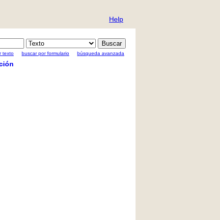
Help
 texto
buscar por formulario
búsqueda avanzada
ción