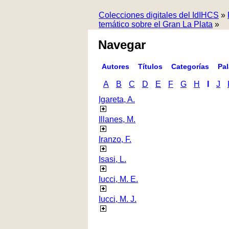
Colecciones digitales del IdIHCS
»
temático sobre el Gran La Plata
»
Navegar
Autores
Títulos
Categorías
Pa
A
B
C
D
E
F
G
H
I
J
Igareta, A.
Illanes, M.
Iranzo, F.
Isasi, L.
Iucci, M. E.
Iucci, M. J.