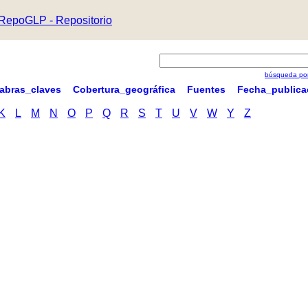
RepoGLP - Repositorio
búsqueda por
labras_claves
Cobertura_geográfica
Fuentes
Fecha_publica
K
L
M
N
O
P
Q
R
S
T
U
V
W
Y
Z