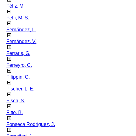
Féliz, M.
Felli, M. S.
Fernández, L.
Fernández, V.
Ferraris, G.
Ferreyro, C.
Filippín, C.
Fischer, L. E.
Fisch, S.
Fitte, B.
Fonseca Rodríguez, J.