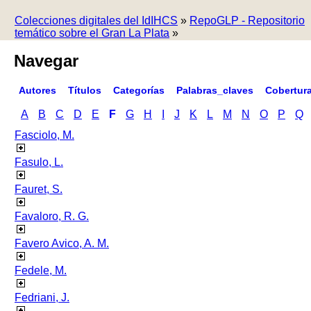
Colecciones digitales del IdIHCS
»
RepoGLP - Repositorio
temático sobre el Gran La Plata
»
Navegar
Autores
Títulos
Categorías
Palabras_claves
Cobertur
A
B
C
D
E
F
G
H
I
J
K
L
M
N
O
P
Q
Fasciolo, M.
Fasulo, L.
Fauret, S.
Favaloro, R. G.
Favero Avico, A. M.
Fedele, M.
Fedriani, J.