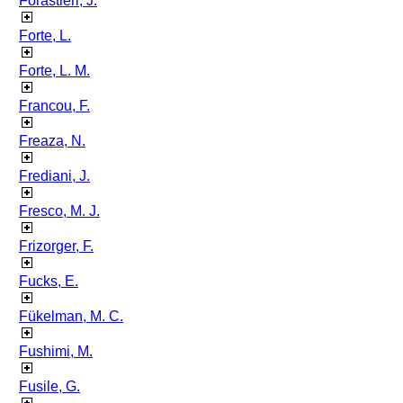
Forastieri, J.
Forte, L.
Forte, L. M.
Francou, F.
Freaza, N.
Frediani, J.
Fresco, M. J.
Frizorger, F.
Fucks, E.
Fükelman, M. C.
Fushimi, M.
Fusile, G.