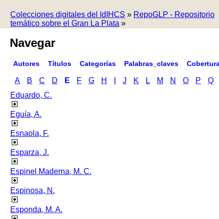
Colecciones digitales del IdIHCS
»
RepoGLP - Repositorio
temático sobre el Gran La Plata
»
Navegar
Autores
Títulos
Categorías
Palabras_claves
Cobertur
A
B
C
D
E
F
G
H
I
J
K
L
M
N
O
P
Q
Eduardo, C.
Eguía, A.
Esnaola, F.
Esparza, J.
Espinel Maderna, M. C.
Espinosa, N.
Esponda, M. A.