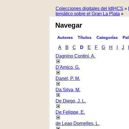
Colecciones digitales del IdIHCS
»
temático sobre el Gran La Plata
»
Navegar
Autores
Títulos
Categorías
Pa
A
B
C
D
E
F
G
H
I
J
Dagnino Contini, A.
D'Amico, G.
Danel, P. M.
Da Silva, M.
De Diego, J. L.
De Felippe, E.
de Leao Dornelles, L.