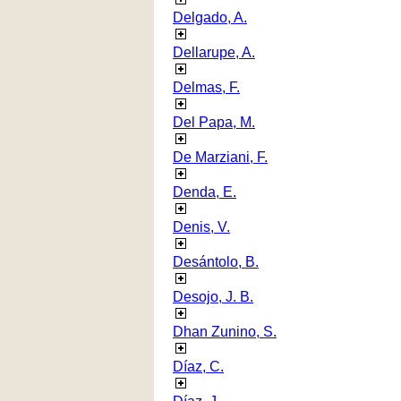
Delgado, A.
Dellarupe, A.
Delmas, F.
Del Papa, M.
De Marziani, F.
Denda, E.
Denis, V.
Desántolo, B.
Desojo, J. B.
Dhan Zunino, S.
Díaz, C.