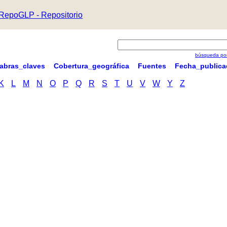
RepoGLP - Repositorio
búsqueda por
labras_claves
Cobertura_geográfica
Fuentes
Fecha_publica
K
L
M
N
O
P
Q
R
S
T
U
V
W
Y
Z