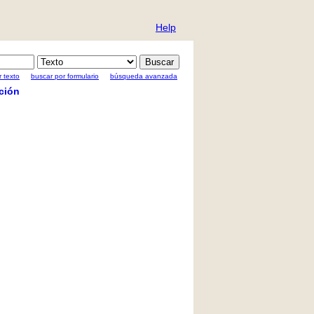
Help
 texto
buscar por formulario
búsqueda avanzada
ción