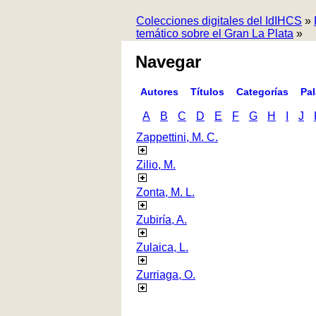
Colecciones digitales del IdIHCS
»
temático sobre el Gran La Plata
»
Navegar
Autores
Títulos
Categorías
Pa
A
B
C
D
E
F
G
H
I
J
Zappettini, M. C.
Zilio, M.
Zonta, M. L.
Zubiría, A.
Zulaica, L.
Zurriaga, O.