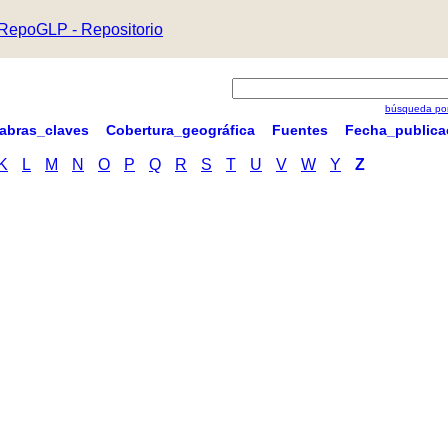
RepoGLP - Repositorio
búsqueda por
labras_claves
Cobertura_geográfica
Fuentes
Fecha_publica
K
L
M
N
O
P
Q
R
S
T
U
V
W
Y
Z