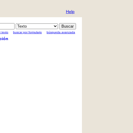
Help
 texto
buscar por formulario
búsqueda avanzada
ción