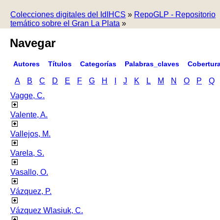
Colecciones digitales del IdIHCS
»
RepoGLP - Repositorio
temático sobre el Gran La Plata
»
Navegar
Autores
Títulos
Categorías
Palabras_claves
Cobertur
A
B
C
D
E
F
G
H
I
J
K
L
M
N
O
P
Q
Vagge, C.
Valente, A.
Vallejos, M.
Varela, S.
Vasallo, O.
Vázquez, P.
Vázquez Wlasiuk, C.