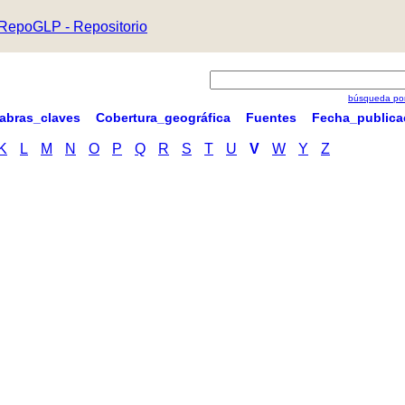
RepoGLP - Repositorio
búsqueda por
labras_claves
Cobertura_geográfica
Fuentes
Fecha_publica
K
L
M
N
O
P
Q
R
S
T
U
V
W
Y
Z