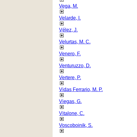
Vega, M.
Velarde, I.
Vélez, J.
Velurtas, M. C.
Venero, F.
Venturuzzo, D.
Vertere, P.
Vidas Ferrario, M. P.
Viegas, G.
Vitalone, C.
Voscoboinik, S.