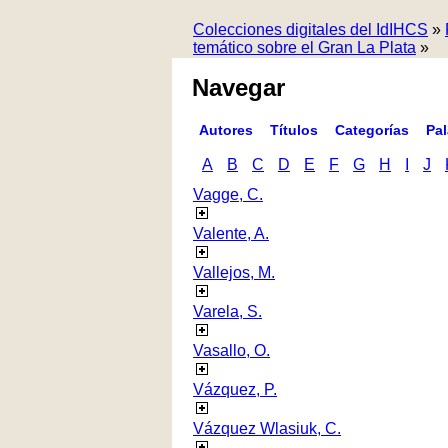
Colecciones digitales del IdIHCS
»
temático sobre el Gran La Plata
»
Navegar
Autores
Títulos
Categorías
Pa
A
B
C
D
E
F
G
H
I
J
Vagge, C.
Valente, A.
Vallejos, M.
Varela, S.
Vasallo, O.
Vázquez, P.
Vázquez Wlasiuk, C.