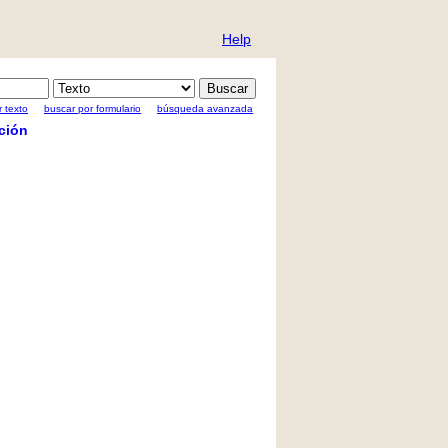
Help
 texto
buscar por formulario
búsqueda avanzada
ción