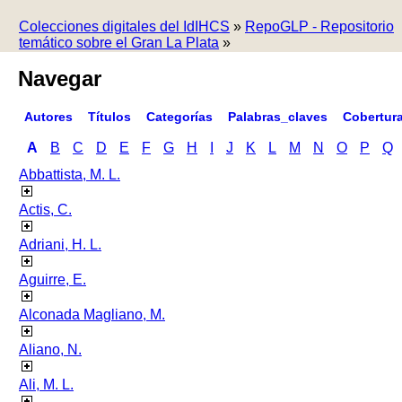
Colecciones digitales del IdIHCS
»
RepoGLP - Repositorio
temático sobre el Gran La Plata
»
Navegar
Autores
Títulos
Categorías
Palabras_claves
Cobertur
A
B
C
D
E
F
G
H
I
J
K
L
M
N
O
P
Q
Abbattista, M. L.
Actis, C.
Adriani, H. L.
Aguirre, E.
Alconada Magliano, M.
Aliano, N.
Ali, M. L.