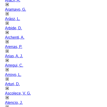
Aracri, A.
Aramayo, G.
Aráoz, L.
Arbide, D.
Archenti, A.
Arenas, P.
Arias, A. J.
Arregui, C.
Arroyo, L.
Arturi, D.
Ascolece, V. G.
Atencio, J.