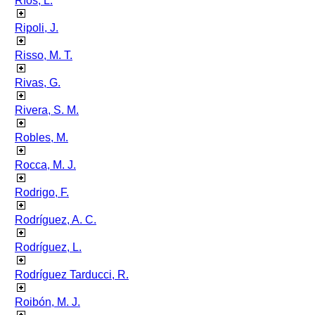
Ríos, L.
Ripoli, J.
Risso, M. T.
Rivas, G.
Rivera, S. M.
Robles, M.
Rocca, M. J.
Rodrigo, F.
Rodríguez, A. C.
Rodríguez, L.
Rodríguez Tarducci, R.
Roibón, M. J.