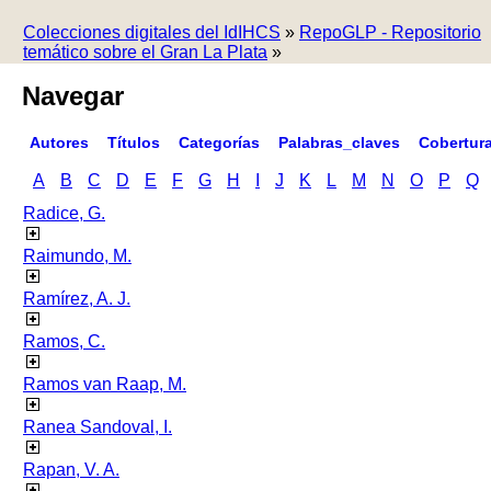
Colecciones digitales del IdIHCS
»
RepoGLP - Repositorio
temático sobre el Gran La Plata
»
Navegar
Autores
Títulos
Categorías
Palabras_claves
Cobertur
A
B
C
D
E
F
G
H
I
J
K
L
M
N
O
P
Q
Radice, G.
Raimundo, M.
Ramírez, A. J.
Ramos, C.
Ramos van Raap, M.
Ranea Sandoval, I.
Rapan, V. A.