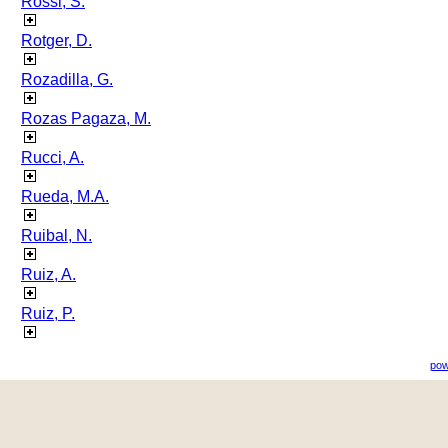
Rossi, S.
Rotger, D.
Rozadilla, G.
Rozas Pagaza, M.
Rucci, A.
Rueda, M.A.
Ruibal, N.
Ruiz, A.
Ruiz, P.
pow