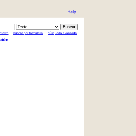
Help
 texto
buscar por formulario
búsqueda avanzada
ción