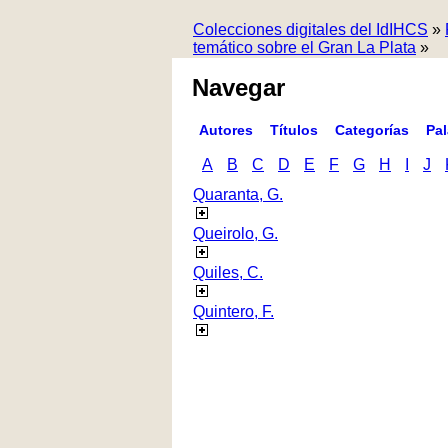
Colecciones digitales del IdIHCS
»
temático sobre el Gran La Plata
»
Navegar
Autores
Títulos
Categorías
Pa
A
B
C
D
E
F
G
H
I
J
Quaranta, G.
Queirolo, G.
Quiles, C.
Quintero, F.