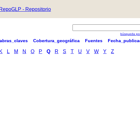
RepoGLP - Repositorio
búsqueda por
labras_claves
Cobertura_geográfica
Fuentes
Fecha_publica
K
L
M
N
O
P
Q
R
S
T
U
V
W
Y
Z