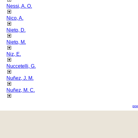
Nessi, A. O.
Nico, A.
Nieto, D.
Nieto, M.
Niz, E.
Nuccetelli, G.
Nuñez, J. M.
Nuñez, M. C.
pow