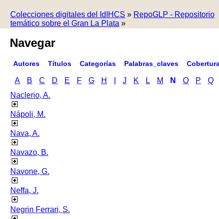
Colecciones digitales del IdIHCS
»
RepoGLP - Repositorio
temático sobre el Gran La Plata
»
Navegar
Autores
Títulos
Categorías
Palabras_claves
Cobertur
A
B
C
D
E
F
G
H
I
J
K
L
M
N
O
P
Q
Naclerio, A.
Nápoli, M.
Nava, A.
Navazo, B.
Navone, G.
Neffa, J.
Negrin Ferrari, S.