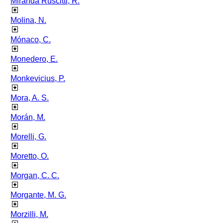
Miranda Ruscitti, R.
Molina, N.
Mónaco, C.
Monedero, E.
Monkevicius, P.
Mora, A. S.
Morán, M.
Morelli, G.
Moretto, O.
Morgan, C. C.
Morgante, M. G.
Morzilli, M.