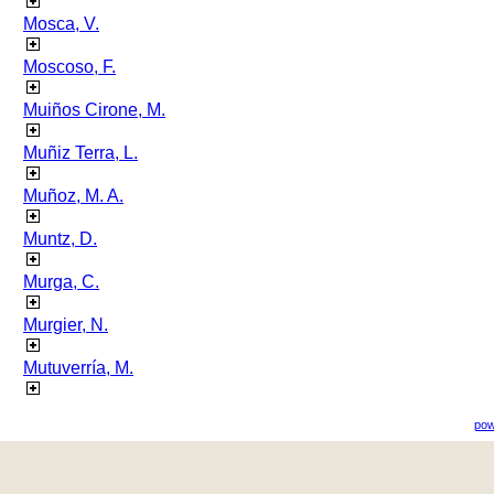
Mosca, V.
Moscoso, F.
Muiños Cirone, M.
Muñiz Terra, L.
Muñoz, M. A.
Muntz, D.
Murga, C.
Murgier, N.
Mutuverría, M.
pow