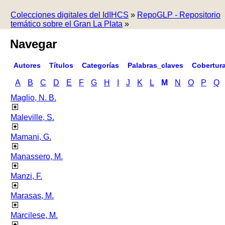
Colecciones digitales del IdIHCS
»
RepoGLP - Repositorio
temático sobre el Gran La Plata
»
Navegar
Autores
Títulos
Categorías
Palabras_claves
Cobertur
A
B
C
D
E
F
G
H
I
J
K
L
M
N
O
P
Q
Maglio, N. B.
Maleville, S.
Mamani, G.
Manassero, M.
Manzi, F.
Marasas, M.
Marcilese, M.