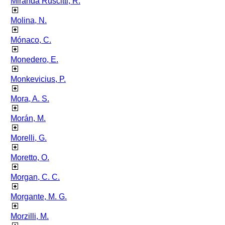
Miranda Ruscitti, R.
Molina, N.
Mónaco, C.
Monedero, E.
Monkevicius, P.
Mora, A. S.
Morán, M.
Morelli, G.
Moretto, O.
Morgan, C. C.
Morgante, M. G.
Morzilli, M.