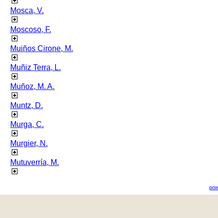
Mosca, V.
Moscoso, F.
Muiños Cirone, M.
Muñiz Terra, L.
Muñoz, M. A.
Muntz, D.
Murga, C.
Murgier, N.
Mutuverría, M.
pow