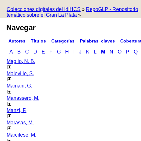
Colecciones digitales del IdIHCS
»
RepoGLP - Repositorio
temático sobre el Gran La Plata
»
Navegar
Autores
Títulos
Categorías
Palabras_claves
Cobertur
A
B
C
D
E
F
G
H
I
J
K
L
M
N
O
P
Q
Maglio, N. B.
Maleville, S.
Mamani, G.
Manassero, M.
Manzi, F.
Marasas, M.
Marcilese, M.