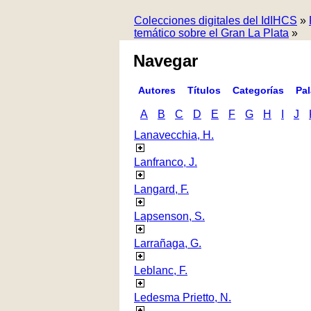
Colecciones digitales del IdIHCS
»
temático sobre el Gran La Plata
»
Navegar
Autores
Títulos
Categorías
Pa
A
B
C
D
E
F
G
H
I
J
Lanavecchia, H.
Lanfranco, J.
Langard, F.
Lapsenson, S.
Larrañaga, G.
Leblanc, F.
Ledesma Prietto, N.