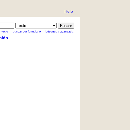
Help
 texto
buscar por formulario
búsqueda avanzada
ción