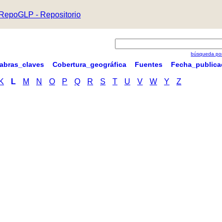
RepoGLP - Repositorio
búsqueda por
labras_claves
Cobertura_geográfica
Fuentes
Fecha_publica
K
L
M
N
O
P
Q
R
S
T
U
V
W
Y
Z