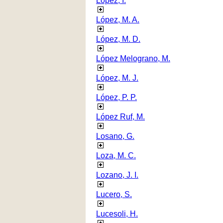
López, I.
López, M. A.
López, M. D.
López Melograno, M.
López, M. J.
López, P. P.
López Ruf, M.
Losano, G.
Loza, M. C.
Lozano, J. I.
Lucero, S.
Lucesoli, H.