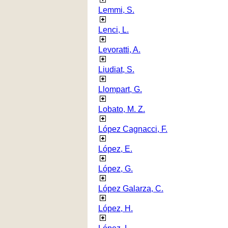
Lemmi, S.
Lenci, L.
Levoratti, A.
Liudiat, S.
Llompart, G.
Lobato, M. Z.
López Cagnacci, F.
López, E.
López, G.
López Galarza, C.
López, H.