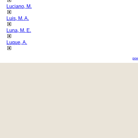
Luciano, M.
Luis, M. A.
Luna, M. E.
Luque, A.
pow