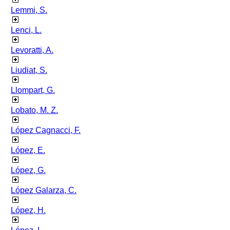
Lemmi, S.
Lenci, L.
Levoratti, A.
Liudiat, S.
Llompart, G.
Lobato, M. Z.
López Cagnacci, F.
López, E.
López, G.
López Galarza, C.
López, H.