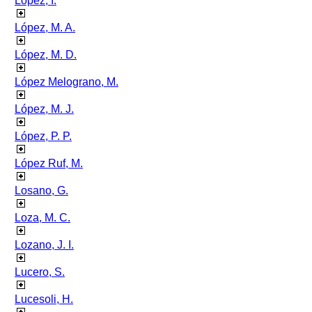
López, I.
López, M. A.
López, M. D.
López Melograno, M.
López, M. J.
López, P. P.
López Ruf, M.
Losano, G.
Loza, M. C.
Lozano, J. I.
Lucero, S.
Lucesoli, H.