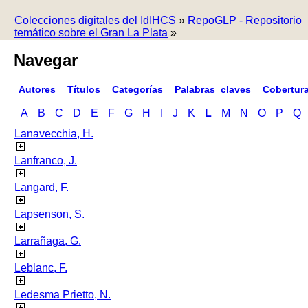
Colecciones digitales del IdIHCS
»
RepoGLP - Repositorio
temático sobre el Gran La Plata
»
Navegar
Autores
Títulos
Categorías
Palabras_claves
Cobertur
A
B
C
D
E
F
G
H
I
J
K
L
M
N
O
P
Q
Lanavecchia, H.
Lanfranco, J.
Langard, F.
Lapsenson, S.
Larrañaga, G.
Leblanc, F.
Ledesma Prietto, N.