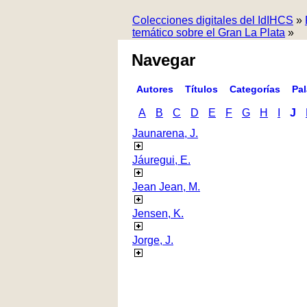
Colecciones digitales del IdIHCS
»
temático sobre el Gran La Plata
»
Navegar
Autores
Títulos
Categorías
Pa
A
B
C
D
E
F
G
H
I
J
Jaunarena, J.
Jáuregui, E.
Jean Jean, M.
Jensen, K.
Jorge, J.