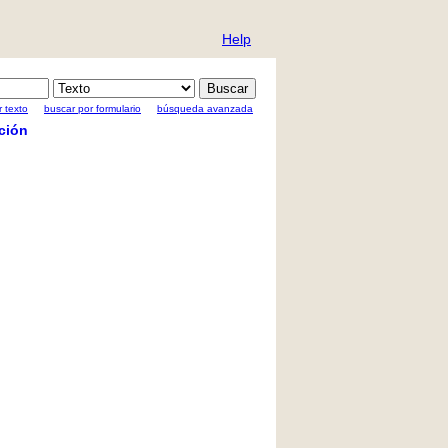
Help
 texto
buscar por formulario
búsqueda avanzada
ción