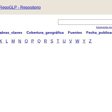
RepoGLP - Repositorio
búsqueda por
labras_claves
Cobertura_geográfica
Fuentes
Fecha_publica
K
L
M
N
O
P
Q
R
S
T
U
V
W
Y
Z