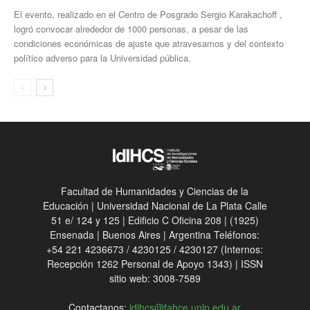
El evento, realizado en el Centro de Posgrado Sergio Karakachoff ,
logró convocar alrededor de 1000 personas, a pesar de las
condiciones económicas de ajuste que atravesamos y del contexto
político adverso para la Universidad pública.
Facultad de Humanidades y Ciencias de la
Educación | Universidad Nacional de La Plata Calle
51 e/ 124 y 125 | Edificio C Oficina 208 | (1925)
Ensenada | Buenos Aires | Argentina Teléfonos:
+54 221 4236673 / 4230125 / 4230127 (Internos:
Recepción 1262 Personal de Apoyo 1343) | ISSN
sitio web: 3008-7589
Contactanos:
idihcs@fahce.unlp.edu.ar