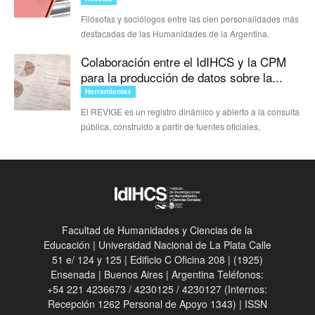
Filósofas y sociólogos entre las cien personalidades más
destacadas de las Humanidades de la Argentina.
Colaboración entre el IdIHCS y la CPM
para la producción de datos sobre la...
Herramientas
El REVIGE es un registro dinámico y abierto a la consulta
pública, construido a partir de fuentes oficiales,
Facultad de Humanidades y Ciencias de la
Educación | Universidad Nacional de La Plata Calle
51 e/ 124 y 125 | Edificio C Oficina 208 | (1925)
Ensenada | Buenos Aires | Argentina Teléfonos:
+54 221 4236673 / 4230125 / 4230127 (Internos:
Recepción 1262 Personal de Apoyo 1343) | ISSN