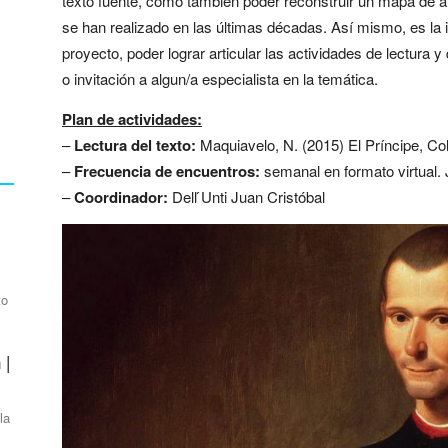
texto fuente, como también poder reconstruir un mapa de a
se han realizado en las últimas décadas. Así mismo, es la
proyecto, poder lograr articular las actividades de lectura 
o invitación a algun/a especialista en la temática.
Plan de actividades:
–
Lectura del texto:
Maquiavelo, N. (2015) El Príncipe, Col
–
Frecuencia de encuentros:
semanal en formato virtual.
–
Coordinador:
Dell ́Unti Juan Cristóbal
to
 |
la