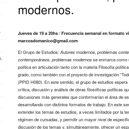
modernos.
Jueves de 19 a 20hs
/
Frecuencia semanal en formato vi
marcosdomanico@gmail.com
El Grupo de Estudios:
Autores modernos, problemas cont
s,
contemporáneos, problemas modernos
se enmarca como un 
política en articulación tanto con la materia Filosofía políti
grado, como también con el proyecto de investigación “Todo 
(PPID H080). En este sentido, el grupo de estudios espera 
crítica, discusión y análisis de obras filosóficas políticas q
discusiones más generales que conformarían el área de e
desarrollando con distintos formatos de trabajo. En este se
extender los temas de estudios, a veces limitados por la te
régimen de cursadas, y permitir un mayor nivel de especific
discusión de los temas y, simultáneamente, ofrecer un espac