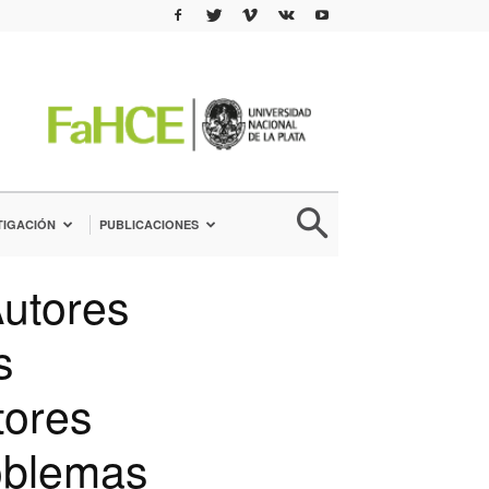
TIGACIÓN
PUBLICACIONES
Autores
s
tores
oblemas