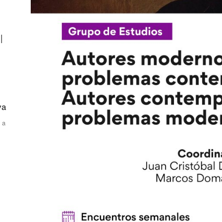
|
va
 a